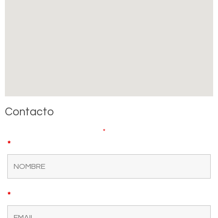
Contacto
Los campos marcados con
*
son obligatorios
*
*